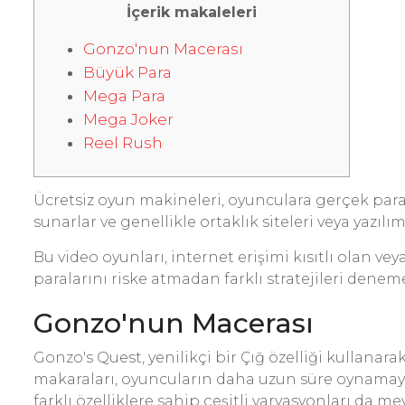
İçerik makaleleri
Gonzo'nun Macerası
Büyük Para
Mega Para
Mega Joker
Reel Rush
Ücretsiz oyun makineleri, oyunculara gerçek par
sunarlar ve genellikle ortaklık siteleri veya yazılım
Bu video oyunları, internet erişimi kısıtlı olan v
paralarını riske atmadan farklı stratejileri denem
Gonzo'nun Macerası
Gonzo's Quest, yenilikçi bir Çığ özelliği kullana
makaraları, oyuncuların daha uzun süre oynamaya 
farklı özelliklere sahip çeşitli varyasyonları da me