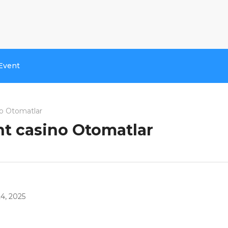
Event
no Otomatlar
nt casino Otomatlar
4, 2025