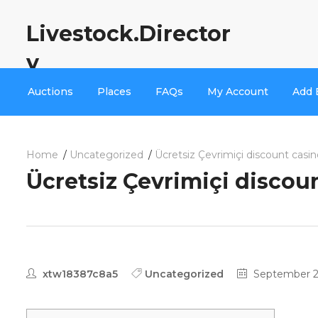
Livestock.Director
y
Auctions
Places
FAQs
My Account
Add 
Home
Uncategorized
Ücretsiz Çevrimiçi discount casi
Ücretsiz Çevrimiçi discou
xtw18387c8a5
Uncategorized
September 2