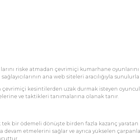
alarını riske atmadan çevrimiçi kumarhane oyunlarını 
 sağlayıcılarının ana web siteleri aracılığıyla sunulurla
eya çevrimiçi kesintilerden uzak durmak isteyen oyuncula
elerine ve taktikleri tanımalarına olanak tanır.
rak tek bir ödemeli dönüşte birden fazla kazanç yaratan
devam etmelerini sağlar ve ayrıca yükselen çarpanlar 
vcuttur.