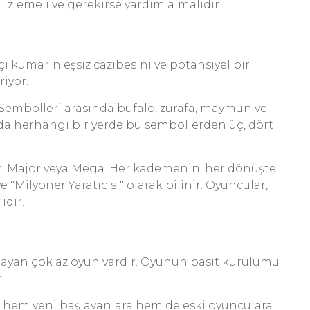
izlemeli ve gerekirse yardım almalıdır.
çi kumarın eşsiz cazibesini ve potansiyel bir
iyor.
 Sembolleri arasında bufalo, zürafa, maymun ve
rda herhangi bir yerde bu sembollerden üç, dört
or, Major veya Mega. Her kademenin, her dönüşte
Milyoner Yaratıcısı" olarak bilinir. Oyuncular,
dir.
layan çok az oyun vardır. Oyunun basit kurulumu
.
ri, hem yeni başlayanlara hem de eski oyunculara