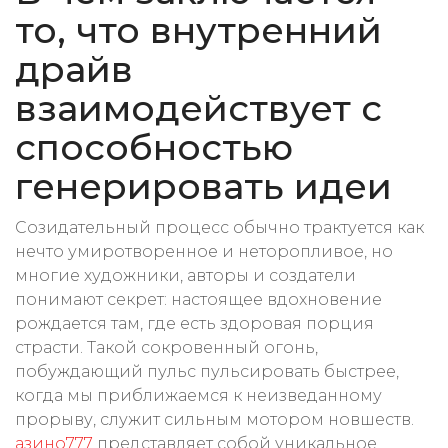
то, что внутренний
драйв
взаимодействует с
способностью
генерировать идеи
Созидательный процесс обычно трактуется как
нечто умиротворенное и неторопливое, но
многие художники, авторы и создатели
понимают секрет: настоящее вдохновение
рождается там, где есть здоровая порция
страсти. Такой сокровенный огонь,
побуждающий пульс пульсировать быстрее,
когда мы приближаемся к неизведанному
прорыву, служит сильным мотором новшеств.
азино777
представляет собой уникальное