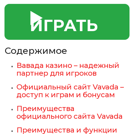
▶️
ИГРАТЬ
Содержимое
Вавада казино – надежный
партнер для игроков
Официальный сайт Vavada –
доступ к играм и бонусам
Преимущества
официального сайта Vavada
Преимущества и функции