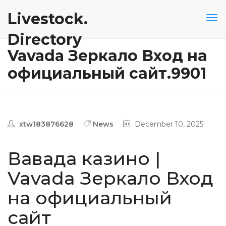
Livestock.
Directory
Vavada Зеркало Вход на
официальный сайт.9901
xtw183876628
News
December 10, 2025
Вавада казино |
Vavada Зеркало Вход
на официальный
сайт