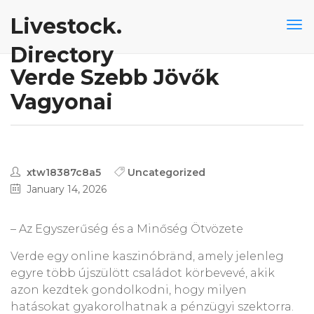
Livestock.
Directory
Verde Szebb Jövők
Vagyonai
xtw18387c8a5
Uncategorized
January 14, 2026
– Az Egyszerűség és a Minőség Ötvözete
Verde egy online kaszinóbränd, amely jelenleg
egyre több újszülött családot körbevevé, akik
azon kezdtek gondolkodni, hogy milyen
hatásokat gyakorolhatnak a pénzügyi szektorra.