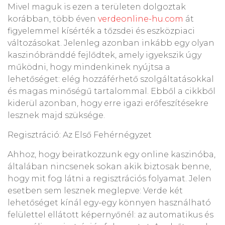
Mivel maguk is ezen a területen dolgoztak
korábban, több éven
verdeonline-hu.com
át
figyelemmel kísérték a tőzsdei és eszközpiaci
változásokat. Jelenleg azonban inkább egy olyan
kaszinóbränddé fejlődtek, amely igyekszik úgy
működni, hogy mindenkinek nyújtsa a
lehetőséget: elég hozzáférhető szolgáltatásokkal
és magas minőségű tartalommal. Ebből a cikkből
kiderül azonban, hogy erre igazi erőfeszítésekre
lesznek majd szüksége.
Regisztráció: Az Első Fehérnégyzet
Ahhoz, hogy beiratkozzunk egy online kaszinóba,
általában nincsenek sokan akik biztosak benne,
hogy mit fog látni a regisztrációs folyamat. Jelen
esetben sem lesznek meglepve: Verde két
lehetőséget kínál egy-egy könnyen használható
felülettel ellátott képernyőnél: az automatikus és