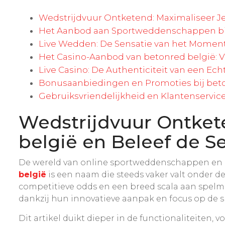
Wedstrijdvuur Ontketend: Maximaliseer Je
Het Aanbod aan Sportweddenschappen bij
Live Wedden: De Sensatie van het Momen
Het Casino-Aanbod van betonred belgië: V
Live Casino: De Authenticiteit van een Ech
Bonusaanbiedingen en Promoties bij bet
Gebruiksvriendelijkheid en Klantenservic
Wedstrijdvuur Ontket
belgië en Beleef de Se
De wereld van online sportweddenschappen en c
belgië
is een naam die steeds vaker valt onder d
competitieve odds en een breed scala aan spelmo
dankzij hun innovatieve aanpak en focus op de s
Dit artikel duikt dieper in de functionaliteiten