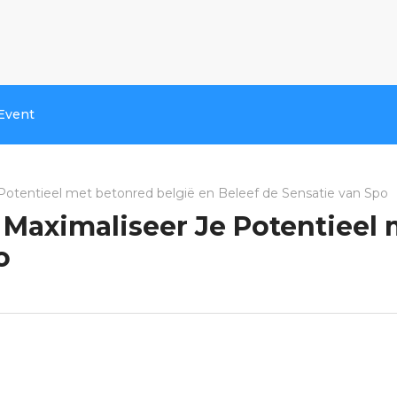
Event
Potentieel met betonred belgië en Beleef de Sensatie van Spo
Maximaliseer Je Potentieel 
o