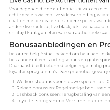
Live Casino: De Authenticiteit va
Voor degenen die de authenticiteit van een echt c
echte dealers via een live videoverbinding, waard
chatten met de dealers en andere spelers, waardo
andere live roulette, live blackjack, live baccara
en altijd kunt genieten van een authentieke cas
Bonusaanbiedingen en Prom
betonred belgië staat bekend om haar aantrekk
bestaande uit een stortingsbonus en gratis spin
Daarnaast biedt betonred belgië regelmatig prom
loyaliteitsprogramma’s. Deze promoties geven je
Welkomstbonus voor nieuwe spelers: tot 100
Reload bonussen: Regelmatige bonussen op
Cashback bonussen: Terugbetaling van een 
Loyaliteitsprogramma: Verzamel punten en p