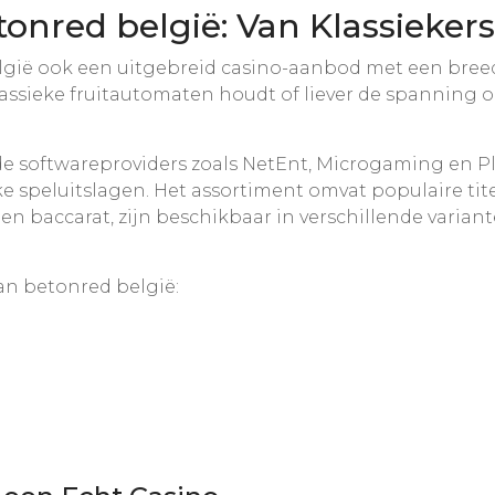
nred belgië: Van Klassiekers
ië ook een uitgebreid casino-aanbod met een breed 
klassieke fruitautomaten houdt of liever de spanning op
 softwareproviders zoals NetEnt, Microgaming en Pl
e speluitslagen. Het assortiment omvat populaire tit
 en baccarat, zijn beschikbaar in verschillende variant
an betonred belgië: