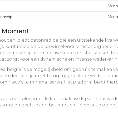
Winna
ionship
Winna
et Moment
houden, biedt betonred belgië een uitstekende live 
r je kunt inspelen op de wisselende omstandigheden 
r het gemakkelijk is om de live scores en statistieke
 wat zorgt voor een dynamische en intense wedervarin
red belgië is de mogelijkheid om gebruik te maken v
 een deel van je inzet terugkrijgen als de wedstrijd ni
om risico’s te minimaliseren. Het platform biedt hierb
ook een pluspunt. Je kunt vaak live kijken naar wedst
aring en geeft je een beter inzicht in de actie op he