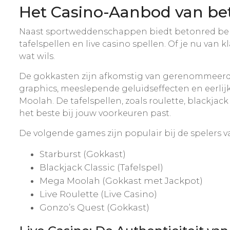
Het Casino-Aanbod van beto
Naast sportweddenschappen biedt betonred belg
tafelspellen en live casino spellen. Of je nu van 
wat wils.
De gokkasten zijn afkomstig van gerenommeerde
graphics, meeslepende geluidseffecten en eerlijk
Moolah. De tafelspellen, zoals roulette, blackjack
het beste bij jouw voorkeuren past.
De volgende games zijn populair bij de spelers v
Starburst (Gokkast)
Blackjack Classic (Tafelspel)
Mega Moolah (Gokkast met Jackpot)
Live Roulette (Live Casino)
Gonzo’s Quest (Gokkast)