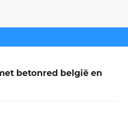
met betonred belgië en