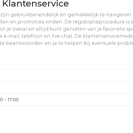
 Klantenservice
jn gebruiksvriendelijk en gemakkelijk te navigeren. H
len en promoties vinden. De registratieprocedure is 
r je overal en altijd kunt genieten van je favoriete s
a e-mail, telefoon en live chat. De klantenservicemede
 te beantwoorden en je te helpen bij eventuele prob
0 – 17:00