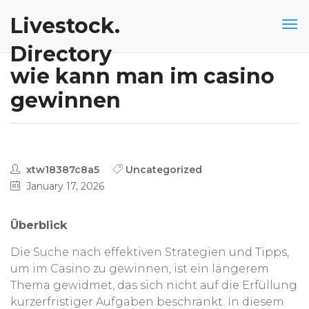
Livestock.
Directory
wie kann man im casino
gewinnen
xtw18387c8a5
Uncategorized
January 17, 2026
Überblick
Die Suche nach effektiven Strategien und Tipps,
um im Casino zu gewinnen, ist ein längerem
Thema gewidmet, das sich nicht auf die Erfüllung
kurzerfristiger Aufgaben beschränkt. In diesem