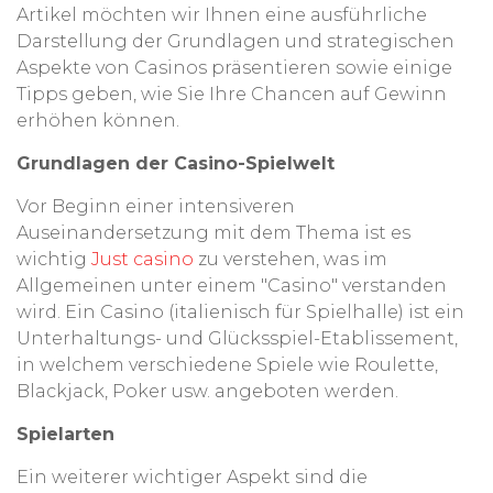
Artikel möchten wir Ihnen eine ausführliche
Darstellung der Grundlagen und strategischen
Aspekte von Casinos präsentieren sowie einige
Tipps geben, wie Sie Ihre Chancen auf Gewinn
erhöhen können.
Grundlagen der Casino-Spielwelt
Vor Beginn einer intensiveren
Auseinandersetzung mit dem Thema ist es
wichtig
Just casino
zu verstehen, was im
Allgemeinen unter einem "Casino" verstanden
wird. Ein Casino (italienisch für Spielhalle) ist ein
Unterhaltungs- und Glücksspiel-Etablissement,
in welchem verschiedene Spiele wie Roulette,
Blackjack, Poker usw. angeboten werden.
Spielarten
Ein weiterer wichtiger Aspekt sind die